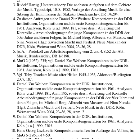
27.
Rudolf Hartig (Unterzeichner): Die nächsten Aufgaben auf dem Gebiete
der Musik, Typoskript, 10. 8. 1952, Vorlage der Abteilung Musik für eine
Sitzung der Kommission der Stakuko, Bundesarchiv, DR 1/6204.
Zu diesen Aufträgen siehe Daniel Zur Weihen: Komponieren in der DDR.
Institutionen, Organisationen und die erste Komponistengeneration bis
1961. Analysen, Köln [u. a.] 1999, 181, sowie ders.: Anleitung und
Kontrolle – Arbeitsbedingungen für junge Komponisten in der DDR der
50er Jahre und deren Folgen, in: Michael Berg, Albrecht von Massow und
Nina Noeske (Hg.): Zwischen Macht und Freiheit. Neue Musik in der
DDR, Köln, Weimar und Wien 2004, 23–36, 28.
[o. A.]: Protokoll zur Arbeitsbesprechung vom 2. und 4. 8 .52 der Abt.
Musik, Bundesarchiv, DR 1/6198.
MuG 2 (1952), 235; vgl. Daniel Zur Weihen: Komponieren in der DDR.
Institutionen, Organisationen und die erste Komponistengeneration bis
1961. Analysen, Köln [u. a.] 1999, 176 f.
Vgl. Toby Thacker: Music after Hitler, 1945–1955, Aldershot/Burlington
2007, 187.
Daniel Zur Weihen: Komponieren in der DDR. Institutionen,
Organisationen und die erste Komponistengeneration bis 1961. Analysen,
Köln [u. a.] 1999, 181, Anm. 395, sowie ders.: Anleitung und Kontrolle –
Arbeitsbedingungen für junge Komponisten in der DDR der 50er Jahre und
deren Folgen, in: Michael Berg, Albrecht von Massow und Nina Noeske
(Hg.): Zwischen Macht und Freiheit. Neue Musik in der DDR, Köln,
Weimar und Wien 2004, 23–36, 28, Anm. 21.
Daniel Zur Weihen: Komponieren in der DDR. Institutionen,
Organisationen und die erste Komponistengeneration bis 1961. Analysen,
Köln [u. a.] 1999, 230 f.
Hans-Georg Uszkoreit: Komponisten schaffen im Auftrage des Volkes, in:
MuG 6 (1956), 47–50.