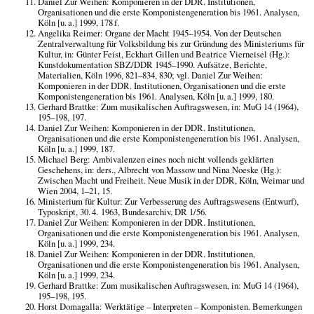
Daniel Zur Weihen: Komponieren in der DDR. Institutionen,
Organisationen und die erste Komponistengeneration bis 1961. Analysen,
Köln [u. a.] 1999, 178 f.
Angelika Reimer: Organe der Macht 1945–1954. Von der Deutschen
Zentralverwaltung für Volksbildung bis zur Gründung des Ministeriums für
Kultur, in: Günter Feist, Eckhart Gillen und Beatrice Vierneisel (Hg.):
Kunstdokumentation SBZ/DDR 1945–1990. Aufsätze, Berichte,
Materialien, Köln 1996, 821–834, 830; vgl. Daniel Zur Weihen:
Komponieren in der DDR. Institutionen, Organisationen und die erste
Komponistengeneration bis 1961. Analysen, Köln [u. a.] 1999, 180.
Gerhard Brattke: Zum musikalischen Auftragswesen, in: MuG 14 (1964),
195–198, 197.
Daniel Zur Weihen: Komponieren in der DDR. Institutionen,
Organisationen und die erste Komponistengeneration bis 1961. Analysen,
Köln [u. a.] 1999, 187.
Michael Berg: Ambivalenzen eines noch nicht vollends geklärten
Geschehens, in: ders., Albrecht von Massow und Nina Noeske (Hg.):
Zwischen Macht und Freiheit. Neue Musik in der DDR, Köln, Weimar und
Wien 2004, 1–21, 15.
Ministerium für Kultur: Zur Verbesserung des Auftragswesens (Entwurf),
Typoskript, 30. 4. 1963, Bundesarchiv, DR 1/56.
Daniel Zur Weihen: Komponieren in der DDR. Institutionen,
Organisationen und die erste Komponistengeneration bis 1961. Analysen,
Köln [u. a.] 1999, 234.
Daniel Zur Weihen: Komponieren in der DDR. Institutionen,
Organisationen und die erste Komponistengeneration bis 1961. Analysen,
Köln [u. a.] 1999, 234.
Gerhard Brattke: Zum musikalischen Auftragswesen, in: MuG 14 (1964),
195–198, 195.
Horst Domagalla: Werktätige – Interpreten – Komponisten. Bemerkungen