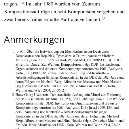
tragen.“
Im Jahr 1980 wurden vom Zentrum
24
Kompositionsaufträge an acht Komponisten vergeben und
zwei bereits früher erteilte Aufträge verlängert.
25
Anmerkungen
[o. A.]: Über die Entwicklung der Musikkultur in der Deutschen
Demokratischen Republik, Typoskript, o. D., mit handschriftlichem
Vermerk „Gen. Lahl, 12. 5. 53 Hartig“, SAPMO, DY 30/85131, Bl. 76 ff.;
zitiert in: Daniel Zur Weihen: Komponieren in der DDR. Institutionen,
Organisationen und die erste Komponistengeneration bis 1961. Analysen,
Köln [u. a.] 1999, 185, sowie in ders.: Anleitung und Kontrolle –
Arbeitsbedingungen für junge Komponisten in der DDR der 50er Jahre und
deren Folgen, in: Michael Berg, Albrecht von Massow und Nina Noeske
(Hg.): Zwischen Macht und Freiheit. Neue Musik in der DDR, Köln,
Weimar und Wien 2004, 23–36, 27.
Hans-Georg Uszkoreit: Der staatliche Auftrag, ein Mittel zur Förderung
des Musikschaffens, in: MuG 3 (1953), 385 f., 385; vgl. Daniel Zur Weihen:
Komponieren in der DDR. Institutionen, Organisationen und die erste
Komponistengeneration bis 1961. Analysen, Köln [u. a.] 1999, 184, und
ders.: Anleitung und Kontrolle – Arbeitsbedingungen für junge
Komponisten in der DDR der 50er Jahre und deren Folgen, in: Michael
Berg, Albrecht von Massow und Nina Noeske (Hg.): Zwischen Macht und
Freiheit. Neue Musik in der DDR, Köln, Weimar und Wien 2004, 23–36,