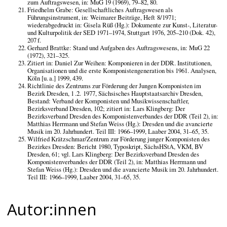
zum Auftragswesen, in: MuG 19 (1969), 79–82, 80.
Friedhelm Grabe: Gesellschaftliches Auftragswesen als
Führungsinstrument, in: Weimarer Beiträge, Heft 8/1971;
wiederabgedruckt in: Gisela Rüß (Hg.): Dokumente zur Kunst-, Literatur-
und Kulturpolitik der SED 1971–1974, Stuttgart 1976, 205–210 (Dok. 42),
207 f.
Gerhard Brattke: Stand und Aufgaben des Auftragswesens, in: MuG 22
(1972), 321–325.
Zitiert in: Daniel Zur Weihen: Komponieren in der DDR. Institutionen,
Organisationen und die erste Komponistengeneration bis 1961. Analysen,
Köln [u. a.] 1999, 439.
Richtlinie des Zentrums zur Förderung der Jungen Komponisten im
Bezirk Dresden, 1 .2. 1977, Sächsisches Hauptstaatsarchiv Dresden,
Bestand: Verband der Komponisten und Musikwissenschaftler,
Bezirksverband Dresden, 102; zitiert in: Lars Klingberg: Der
Bezirksverband Dresden des Komponistenverbandes der DDR (Teil 2), in:
Matthias Herrmann und Stefan Weiss (Hg.): Dresden und die avancierte
Musik im 20. Jahrhundert. Teil III: 1966–1999, Laaber 2004, 31–65, 35.
Wilfried Krätzschmar/Zentrum zur Förderung junger Komponisten des
Bezirkes Dresden: Bericht 1980, Typoskript, SächsHStA, VKM, BV
Dresden, 61; vgl. Lars Klingberg: Der Bezirksverband Dresden des
Komponistenverbandes der DDR (Teil 2), in: Matthias Herrmann und
Stefan Weiss (Hg.): Dresden und die avancierte Musik im 20. Jahrhundert.
Teil III: 1966–1999, Laaber 2004, 31–65, 35.
Autor:innen