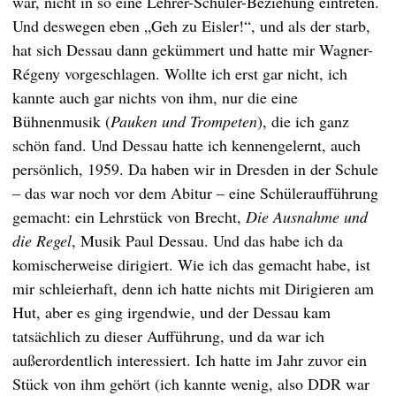
war, nicht in so eine Lehrer-Schüler-Beziehung eintreten.
Und deswegen eben „Geh zu Eisler!“, und als der starb,
hat sich Dessau dann gekümmert und hatte mir Wagner-
Régeny vorgeschlagen. Wollte ich erst gar nicht, ich
kannte auch gar nichts von ihm, nur die eine
Bühnenmusik (
Pauken und Trompeten
), die ich ganz
schön fand. Und Dessau hatte ich kennengelernt, auch
persönlich, 1959. Da haben wir in Dresden in der Schule
– das war noch vor dem Abitur – eine Schüleraufführung
gemacht: ein Lehrstück von Brecht,
Die Ausnahme und
die Regel
, Musik Paul Dessau. Und das habe ich da
komischerweise dirigiert. Wie ich das gemacht habe, ist
mir schleierhaft, denn ich hatte nichts mit Dirigieren am
Hut, aber es ging irgendwie, und der Dessau kam
tatsächlich zu dieser Aufführung, und da war ich
außerordentlich interessiert. Ich hatte im Jahr zuvor ein
Stück von ihm gehört (ich kannte wenig, also DDR war