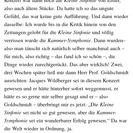
Konzert war dann noch die
Kleine Sinfonie
von Eisler,
also auch ältere Stücke. Da hatte ich so das ungute
Gefühl, das war keine gute Aufführung. Und dann wieder
dasselbe: Ich wurde bis in die Kritik hinein von den
Zeitungen gelobt für die
Kleine Sinfonie
und völlig
verrissen wurde die
Kammer-Symphonie
. Dann wurden–
also man täuscht sich natürlich selber manchmal auch –
für mich, also richtig – das fand ich so schön –, die
Dinge wieder zurechtgerückt. Das aber wirklich! Zwei,
drei Wochen später ließ mir dann Herr Prof. Goldschmidt
ausrichten: Jacques Wildberger sei in diesem Konzert
gewesen und er hätte hinterher sofort weggemusst, er
hätte es so gerne mir selber gesagt und er – also
Goldschmidt – überbringt mir es jetzt: „Die
Kleine
Sinfonie
sei nicht so gut gewesen, aber die
Kammer-
Symphonie
sei ein wunderbarer Erfolg gewesen.“ Da war
die Welt wieder in Ordnung, ja.