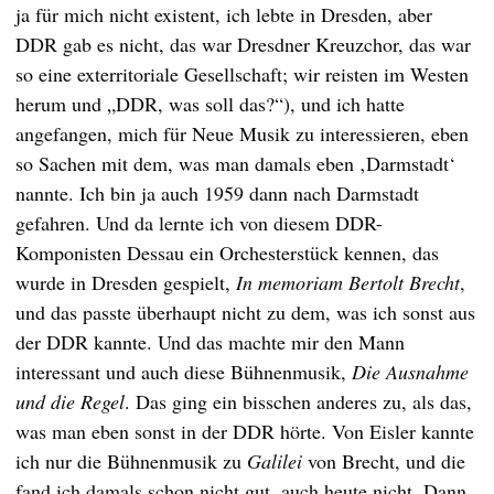
ja für mich nicht existent, ich lebte in Dresden, aber
DDR gab es nicht, das war Dresdner Kreuzchor, das war
so eine exterritoriale Gesellschaft; wir reisten im Westen
herum und „DDR, was soll das?“), und ich hatte
angefangen, mich für Neue Musik zu interessieren, eben
so Sachen mit dem, was man damals eben ‚Darmstadt‘
nannte. Ich bin ja auch 1959 dann nach Darmstadt
gefahren. Und da lernte ich von diesem DDR-
Komponisten Dessau ein Orchesterstück kennen, das
wurde in Dresden gespielt,
In memoriam Bertolt Brecht
,
und das passte überhaupt nicht zu dem, was ich sonst aus
der DDR kannte. Und das machte mir den Mann
interessant und auch diese Bühnenmusik,
Die Ausnahme
und die Regel
. Das ging ein bisschen anderes zu, als das,
was man eben sonst in der DDR hörte. Von Eisler kannte
ich nur die Bühnenmusik zu
Galilei
von Brecht, und die
fand ich damals schon nicht gut, auch heute nicht. Dann