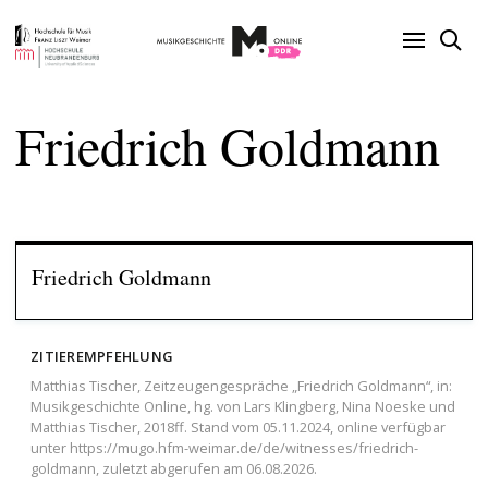
Friedrich Goldmann
Friedrich Goldmann
ZITIEREMPFEHLUNG
Matthias Tischer, Zeitzeugengespräche „Friedrich Goldmann“, in:
Musikgeschichte Online, hg. von Lars Klingberg, Nina Noeske und
Matthias Tischer, 2018ff. Stand vom 05.11.2024, online verfügbar
unter https://mugo.hfm-weimar.de/de/witnesses/friedrich-
goldmann, zuletzt abgerufen am 06.08.2026.