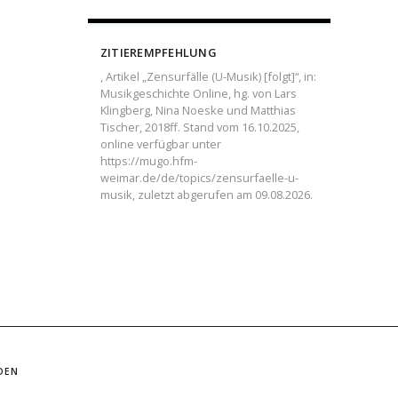
ZITIEREMPFEHLUNG
, Artikel „Zensurfälle (U-Musik) [folgt]“, in:
Musikgeschichte Online, hg. von Lars
Klingberg, Nina Noeske und Matthias
Tischer, 2018ff. Stand vom 16.10.2025,
online verfügbar unter
https://mugo.hfm-
weimar.de/de/topics/zensurfaelle-u-
musik, zuletzt abgerufen am 09.08.2026.
DEN