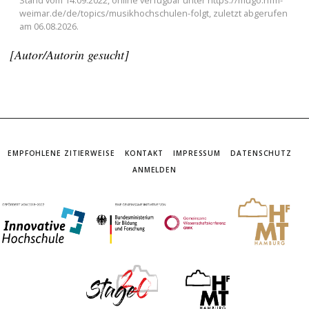
Stand vom 14.09.2022, online verfügbar unter https://mugo.hfm-
weimar.de/de/topics/musikhochschulen-folgt, zuletzt abgerufen
am 06.08.2026.
[Autor/Autorin gesucht]
EMPFOHLENE ZITIERWEISE
KONTAKT
IMPRESSUM
DATENSCHUTZ
ANMELDEN