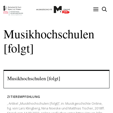
Musikhochschulen
[folgt]
Musikhochschulen [folgt]
ZITIEREMPFEHLUNG
, Artikel „Musikhochschulen [folgt]“, in: Musikgeschichte Online,
hg. von Lars Klingberg, Nina Noeske und Matthias Tischer, 2018ff.