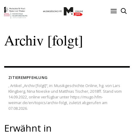
Archiv [folgt]
ZITIEREMPFEHLUNG
, Artikel „Archiv [folgt]“, in: Musikgeschichte Online, hg. von Lars
Klingberg, Nina Noeske und Matthias Tischer, 2018ff. Stand vom
14.09.2022, online verfügbar unter https://mugo.hfm-
weimar.de/en/topics/archiv-folgt, zuletzt abgerufen am
07.08.2026.
Erwähnt in