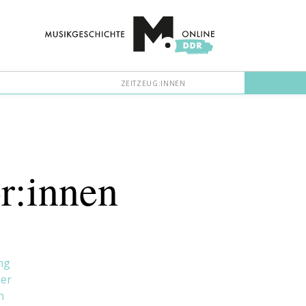
ZEITZEUG:INNEN
r:innen
ng
er
n