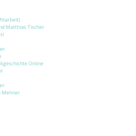
itarbeit)
d Matthias Tischer
si
an
h
kgeschichte Online
l
er
e-Mehner