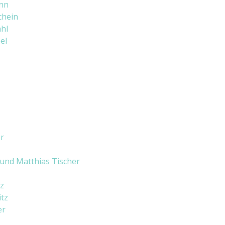
nn
chein
ahl
el
r
 und Matthias Tischer
z
tz
er