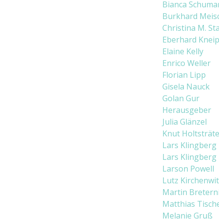
Bianca Schuma
Burkhard Meis
Christina M. St
Eberhard Kneip
Elaine Kelly
Enrico Weller
Florian Lipp
Gisela Nauck
Golan Gur
Herausgeber
Julia Glänzel
Knut Holtsträte
Lars Klingberg
Lars Klingberg
Larson Powell
Lutz Kirchenwit
Martin Breterni
Matthias Tisch
Melanie Gruß