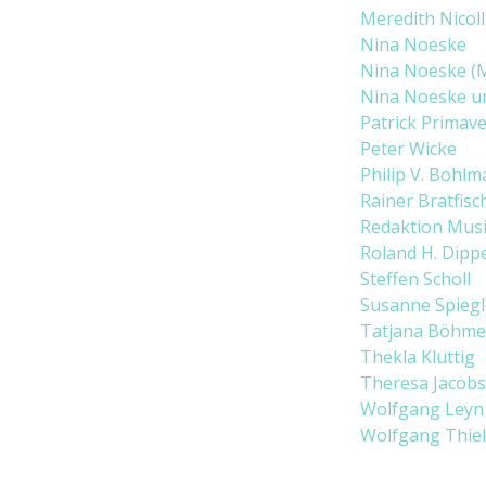
Meredith Nicoll
Nina Noeske
Nina Noeske (M
Nina Noeske un
Patrick Primave
Peter Wicke
Philip V. Bohlm
Rainer Bratfisc
Redaktion Musi
Roland H. Dippe
Steffen Scholl
Susanne Spiegl
Tatjana Böhm
Thekla Kluttig
Theresa Jacobs
Wolfgang Leyn
Wolfgang Thiel